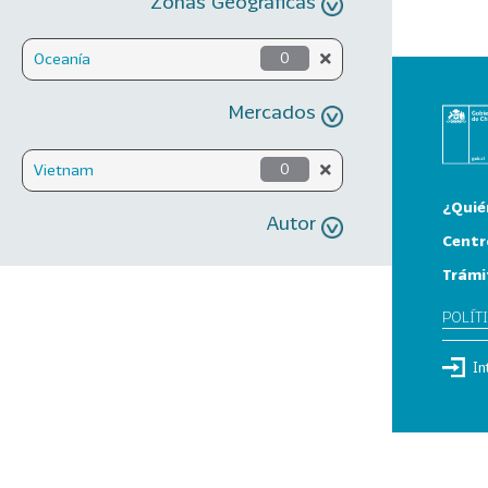
Zonas Geográficas
Oceanía
0
Mercados
Vietnam
0
¿Quié
Autor
Centr
Trámi
POLÍT
In