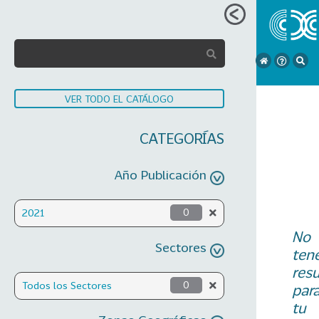
VER TODO EL CATÁLOGO
CATEGORÍAS
Año Publicación
2021
0
No
Sectores
ten
res
Todos los Sectores
0
par
tu