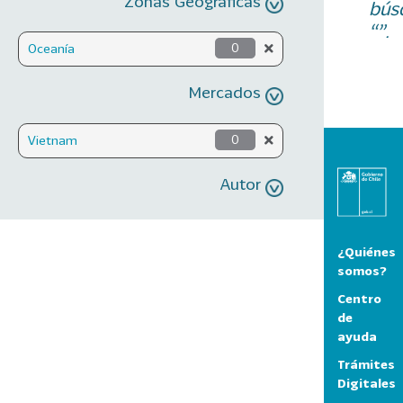
Zonas Geográficas
bús
“”.
Oceanía
0
Mercados
Vietnam
0
Autor
¿Quiénes
somos?
Centro
de
ayuda
Trámites
Digitales