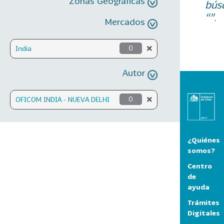
Zonas Geográficas
bús
“”.
Mercados
India
0
Autor
OFICOM INDIA - NUEVA DELHI
0
¿Quiénes
somos?
Centro
de
ayuda
Trámites
Digitales