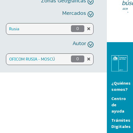
Zonas Geográficas
bús
“”.
Mercados
Rusia
0
Autor
OFICOM RUSIA - MOSCÚ
0
¿Quiénes
somos?
Centro
de
ayuda
Trámites
Digitales