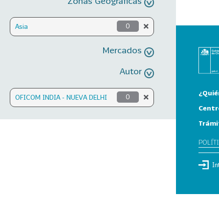
Zonas Geográficas
Asia
0
Mercados
Autor
¿Quié
OFICOM INDIA - NUEVA DELHI
0
Centr
Trámi
POLÍT
In