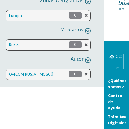
Zonas Geográficas
bús
“”.
Europa
0
Mercados
Rusia
0
Autor
OFICOM RUSIA - MOSCÚ
0
¿Quiénes
somos?
Centro
de
ayuda
Trámites
Digitales