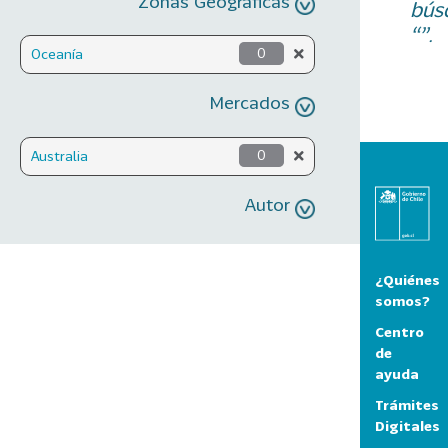
Zonas Geográficas
bús
“”.
Oceanía
0
Mercados
Australia
0
Autor
¿Quiénes
somos?
Centro
de
ayuda
Trámites
Digitales