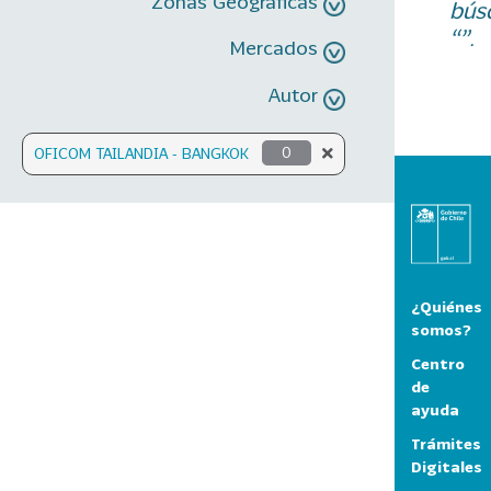
Zonas Geográficas
bús
“”.
Mercados
Autor
OFICOM TAILANDIA - BANGKOK
0
¿Quiénes
somos?
Centro
de
ayuda
Trámites
Digitales