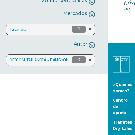
Zonas Geográficas
bús
“”.
Mercados
Tailandia
0
Autor
OFICOM TAILANDIA - BANGKOK
0
¿Quiénes
somos?
Centro
de
ayuda
Trámites
Digitales