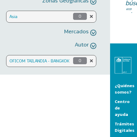
Zonas Geográficas
bús
“”.
Asia
0
Mercados
Autor
OFICOM TAILANDIA - BANGKOK
0
¿Quiénes
somos?
Centro
de
ayuda
Trámites
Digitales