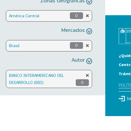
Zonas Geográficas
América Central
0
Mercados
Brasil
0
¿Quié
Autor
Centr
Trámi
BANCO INTERAMERICANO DEL
DESARROLLO (BID)
0
POLÍT
In