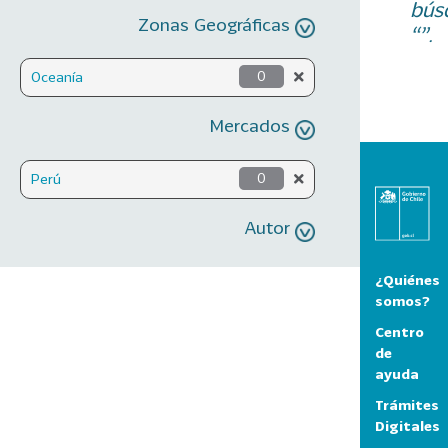
bús
Zonas Geográficas
“”.
Oceanía
0
Mercados
Perú
0
Autor
¿Quiénes
somos?
Centro
de
ayuda
Trámites
Digitales