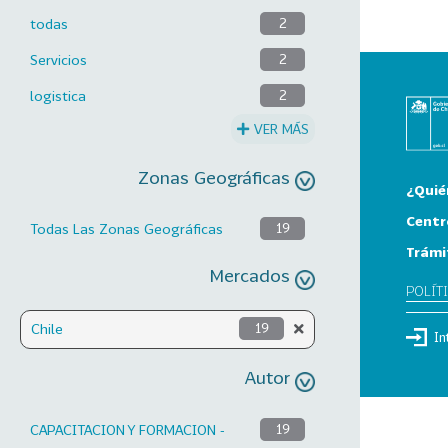
todas
2
Servicios
2
logistica
2
VER MÁS
Zonas Geográficas
¿Quié
Centr
Todas Las Zonas Geográficas
19
Trámi
Mercados
POLÍT
Chile
19
In
Autor
CAPACITACION Y FORMACION -
19