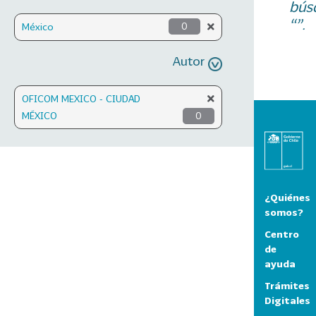
bús
“”.
México
0
Autor
OFICOM MEXICO - CIUDAD
MÉXICO
0
¿Quiénes
somos?
Centro
de
ayuda
Trámites
Digitales