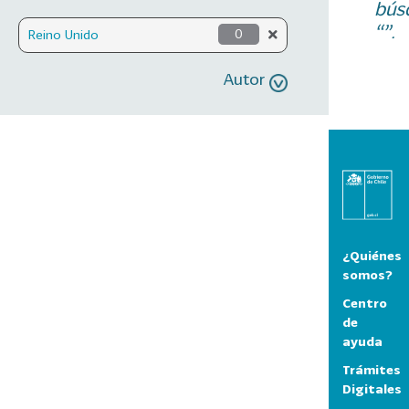
bús
“”.
Reino Unido
0
Autor
¿Quiénes
somos?
Centro
de
ayuda
Trámites
Digitales