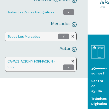
bús
“”.
Todas Las Zonas Geográficas
7
Mercados
Todos Los Mercados
7
Autor
CAPACITACION Y FORMACION -
SIEX
7
¿Quiénes
somos?
Centro
de
ayuda
Trámites
Digitales