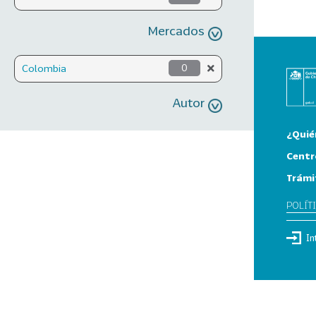
Mercados
Colombia
0
Autor
¿Quié
Centr
Trámi
POLÍT
In