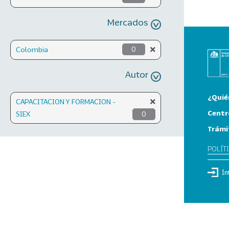
Mercados
Colombia
0
Autor
¿Quié
CAPACITACION Y FORMACION -
Centr
SIEX
0
Trámi
POLÍT
In