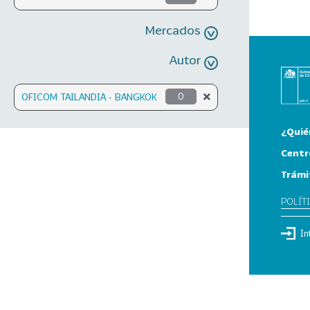
Mercados
Autor
OFICOM TAILANDIA - BANGKOK
0
¿Quié
Centr
Trámi
POLÍT
In