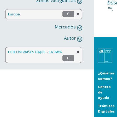
Zonas Geográficas
bús
“”.
Europa
0
Mercados
Autor
OFICOM PAISES BAJOS - LA HAYA
0
¿Quiénes
somos?
Centro
de
ayuda
Trámites
Digitales