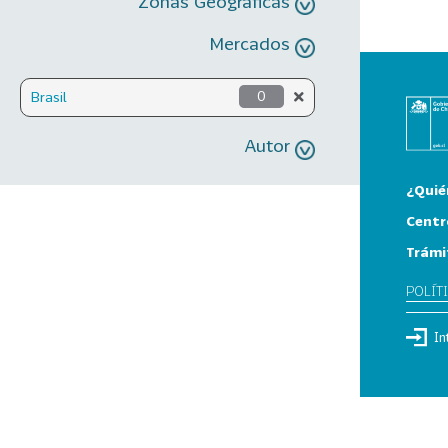
Zonas Geográficas
Mercados
Brasil
0
Autor
¿Quié
Centr
Trámi
POLÍT
In