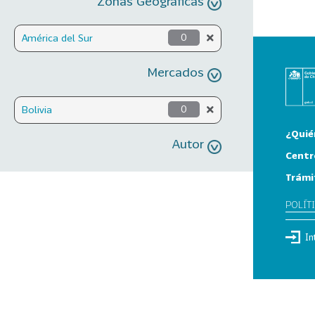
Zonas Geográficas
América del Sur
0
Mercados
Bolivia
0
¿Quié
Autor
Centr
Trámi
POLÍT
In