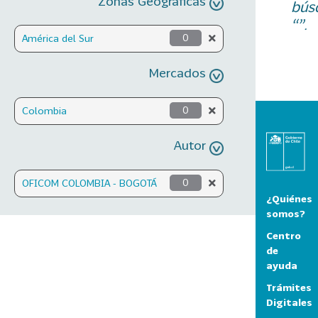
Zonas Geográficas
bús
“”.
América del Sur
0
Mercados
Colombia
0
Autor
OFICOM COLOMBIA - BOGOTÁ
0
¿Quiénes
somos?
Centro
de
ayuda
Trámites
Digitales