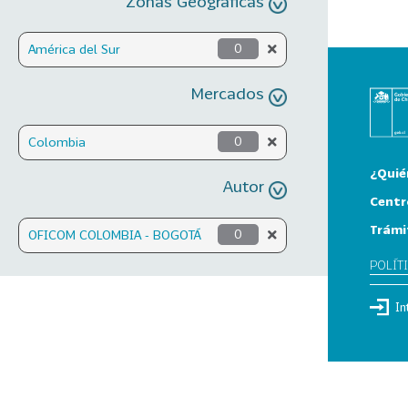
Zonas Geográficas
América del Sur
0
Mercados
Colombia
0
¿Quié
Autor
Centr
Trámi
OFICOM COLOMBIA - BOGOTÁ
0
POLÍT
In