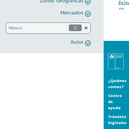
Zonas Geográficas
bús
“”.
Mercados
México
0
Autor
¿Quiénes
somos?
Centro
de
ayuda
Trámites
Digitales