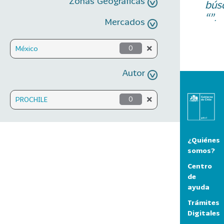
Zonas Geográficas
bús
“”.
Mercados
México
0
Autor
PROCHILE
0
¿Quiénes
somos?
Centro
de
ayuda
Trámites
Digitales