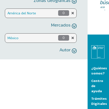
Zonas Geográficas
bús
“”.
América del Norte
0
Mercados
México
0
Autor
¿Quiénes
somos?
Centro
de
ayuda
Trámites
Digitales