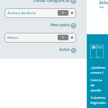
Zonas Geográficas
bús
“”.
América del Norte
0
Mercados
México
0
Autor
¿Quiénes
somos?
Centro
de
ayuda
Trámites
Digitales