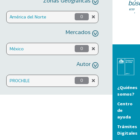
Zonas Geográficas
bús
“”.
América del Norte
0
Mercados
México
0
Autor
PROCHILE
0
¿Quiénes
somos?
Centro
de
ayuda
Trámites
Digitales