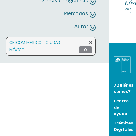
Zonas Geográficas
bús
“”.
Mercados
Autor
OFICOM MEXICO - CIUDAD
MÉXICO
0
¿Quiénes
somos?
Centro
de
ayuda
Trámites
Digitales