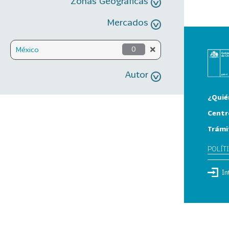
Zonas Geográficas
Mercados
México
0
Autor
¿Quié
Centr
Trámi
POLÍT
In