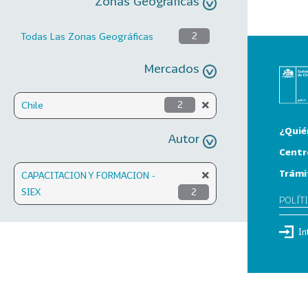
Zonas Geográficas
Todas Las Zonas Geográficas
2
Mercados
Chile
2
¿Quié
Autor
Centr
Trámi
CAPACITACION Y FORMACION -
SIEX
2
POLÍT
In