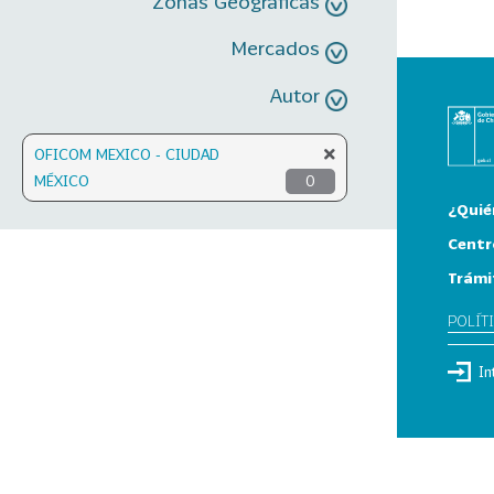
Zonas Geográficas
Mercados
Autor
OFICOM MEXICO - CIUDAD
MÉXICO
0
¿Quié
Centr
Trámi
POLÍT
In