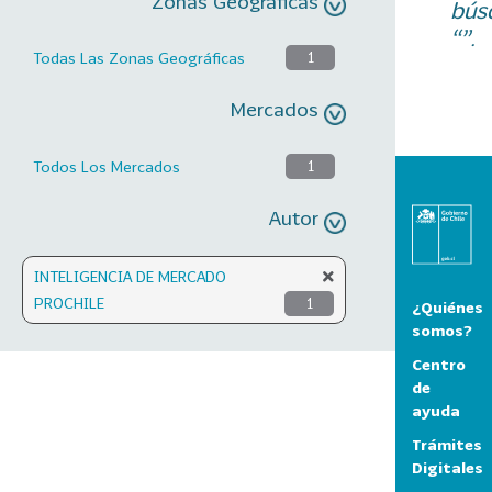
Zonas Geográficas
bús
“”.
Todas Las Zonas Geográficas
1
Mercados
Todos Los Mercados
1
Autor
INTELIGENCIA DE MERCADO
PROCHILE
1
¿Quiénes
somos?
Centro
de
ayuda
Trámites
Digitales