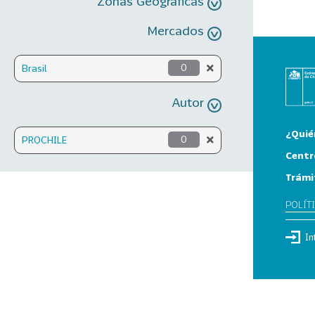
Zonas Geográficas
Mercados
Brasil
0
Autor
¿Quié
PROCHILE
0
Centr
Trámi
POLÍT
In