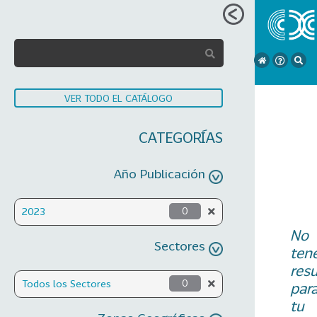
VER TODO EL CATÁLOGO
CATEGORÍAS
Año Publicación
2023
0
No
Sectores
ten
res
Todos los Sectores
0
par
tu