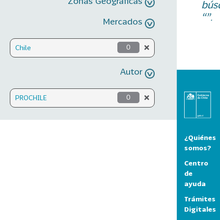
Zonas Geográficas
bús
“”.
Mercados
Chile
0
Autor
PROCHILE
0
¿Quiénes
somos?
Centro
de
ayuda
Trámites
Digitales