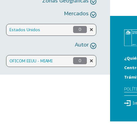
Zonas Geográficas
Mercados
Estados Unidos
0
Autor
¿Quié
OFICOM EEUU - MIAMI
0
Centr
Trámi
POLÍT
In