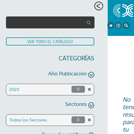
VER TODO EL CATÁLOGO
CATEGORÍAS
Año Publicación
2023
0
No
Sectores
ten
res
Todos los Sectores
0
par
tu