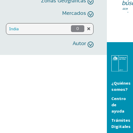
Zonas Geográficas
bús
“”.
Mercados
India
0
Autor
¿Quiénes
somos?
Centro
de
ayuda
Trámites
Digitales