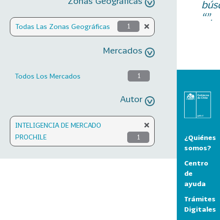
Zonas Geográficas
bús
“”.
Todas Las Zonas Geográficas
1
Mercados
Todos Los Mercados
1
Autor
INTELIGENCIA DE MERCADO
PROCHILE
1
¿Quiénes
somos?
Centro
de
ayuda
Trámites
Digitales