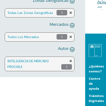
Zonas Geográficas
bús
“”.
Todas Las Zonas Geográficas
1
Mercados
Todos Los Mercados
1
Autor
INTELIGENCIA DE MERCADO
¿Quiénes
PROCHILE
1
somos?
Centro
de
ayuda
Trámites
Digitales