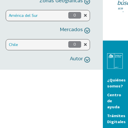
Zonas Geográficas
bús
“”.
América del Sur
0
Mercados
Chile
0
Autor
¿Quiénes
somos?
Centro
de
ayuda
Trámites
Digitales