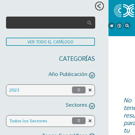
VER TODO EL CATÁLOGO
CATEGORÍAS
Año Publicación
2023
0
No
Sectores
ten
res
Todos los Sectores
0
par
tu