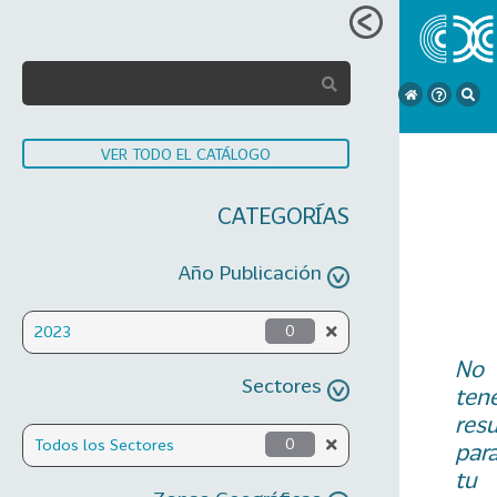
VER TODO EL CATÁLOGO
CATEGORÍAS
Año Publicación
2023
0
No
Sectores
ten
res
Todos los Sectores
0
par
tu