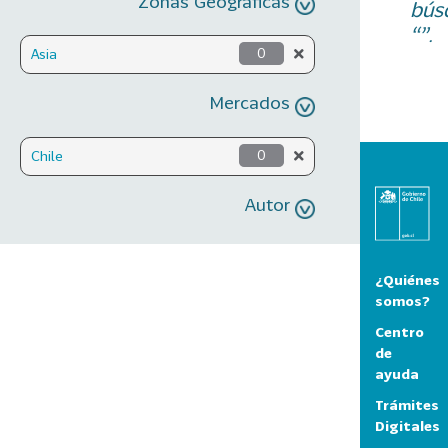
Zonas Geográficas
bús
“”.
Asia
0
Mercados
Chile
0
Autor
¿Quiénes
somos?
Centro
de
ayuda
Trámites
Digitales