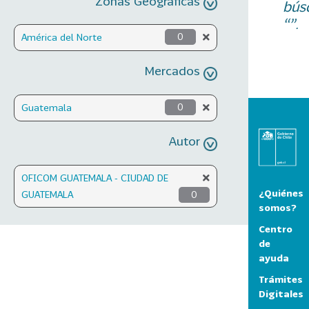
Zonas Geográficas
bús
“”.
América del Norte
0
Mercados
Guatemala
0
Autor
OFICOM GUATEMALA - CIUDAD DE
¿Quiénes
GUATEMALA
0
somos?
Centro
de
ayuda
Trámites
Digitales