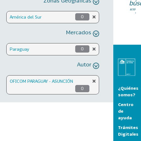
Zonas Geográficas
bús
“”.
América del Sur
0
Mercados
Paraguay
0
Autor
OFICOM PARAGUAY - ASUNCIÓN
¿Quiénes
0
somos?
Centro
de
ayuda
Trámites
Digitales