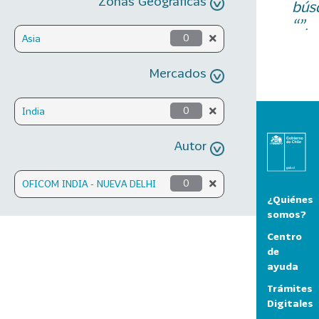
Zonas Geográficas
bús
“”.
Asia
0
Mercados
India
0
Autor
OFICOM INDIA - NUEVA DELHI
0
¿Quiénes
somos?
Centro
de
ayuda
Trámites
Digitales