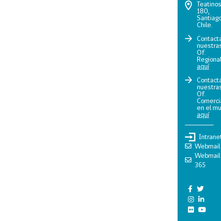
Teatino
180,
Santiago
Chile.
Contact
nuestra
Of.
Regiona
aquí
Contact
nuestra
Of.
Comerci
en el m
aquí
Intrane
Webmail
Webmail
365