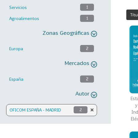
Servicios
1
Títu
Agroalimentos
1
Zonas Geográficas
Europa
2
Mercados
España
2
Autor
Est
y
OFICOM ESPAÑA - MADRID
2
Ind
Elé