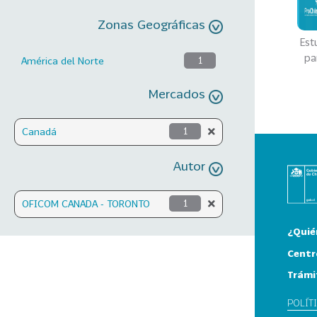
Zonas Geográficas
Est
par
América del Norte
1
Mercados
Canadá
1
Autor
OFICOM CANADA - TORONTO
1
¿Quié
Centr
Trámi
POLÍT