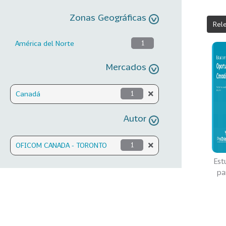
Zonas Geográficas
Rel
América del Norte
1
Mercados
Canadá
1
Autor
OFICOM CANADA - TORONTO
1
Est
par