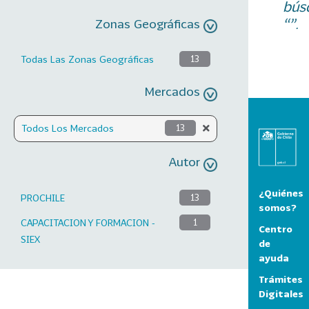
bús
“”.
Zonas Geográficas
Todas Las Zonas Geográficas
13
Mercados
Todos Los Mercados
13
Autor
¿Quiénes
PROCHILE
13
somos?
CAPACITACION Y FORMACION -
1
Centro
SIEX
de
ayuda
Trámites
Digitales