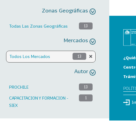
Zonas Geográficas
Todas Las Zonas Geográficas
13
Mercados
Todos Los Mercados
13
¿Quié
Centr
Autor
Trámi
PROCHILE
13
POLÍT
CAPACITACION Y FORMACION -
1
In
SIEX